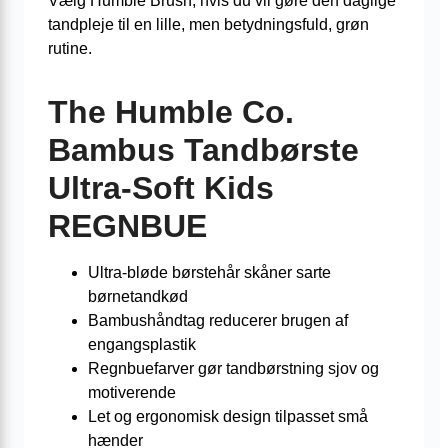
Vælg Humble Brush, hvis du vil gøre den daglige
tandpleje til en lille, men betydningsfuld, grøn
rutine.
The Humble Co.
Bambus Tandbørste
Ultra-Soft Kids
REGNBUE
Ultra-bløde børstehår skåner sarte
børnetandkød
Bambushåndtag reducerer brugen af
engangsplastik
Regnbuefarver gør tandbørstning sjov og
motiverende
Let og ergonomisk design tilpasset små
hænder