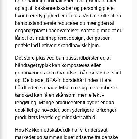
og er naturligt antibakterielt. Det gør materialet
oplagt til køkkenredskaber og personlig pleje,
hvor bæredygtighed er i fokus. Ved at skifte til en
bambustandbørste reducerer du mængden af
engangsplast i badeværelset, samtidig med at du
får et flot, naturinspireret design, der passer
perfekt ind i ethvert skandinavisk hjem.
Det store plus ved bambustandbørster er, at
håndtaget typisk kan komposteres eller
genanvendes som brændsel, når børsten er slidt
op. De bløde, BPA-fri børstehår findes i flere
hårdheder, så både følsomme og mere robuste
tandkød kan få en skånsom, men effektiv
rengøring. Mange producenter tilbyder endda
udskiftelige hoveder, som yderligere forlænger
produktets levetid og mindsker affald.
Hos Køkkenredskaber.dk har vi undersøgt
markedet og sammenlignet priserne fra danske