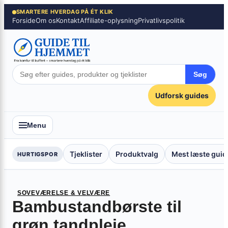
Spring
×
SMARTERE HVERDAG PÅ ÉT KLIK
Forside
Om os
Kontakt
Affiliate-oplysning
Privatlivspolitik
til
indhold
Søg
Udforsk guides
Menu
Tjeklister
Produktvalg
Mest læste guid
HURTIGSPOR
SOVEVÆRELSE & VELVÆRE
Bambustandbørste til
grøn tandpleje