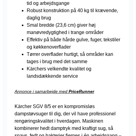
tid og arbejdsgange
Robust konstruktion på 40 kg til krævende,
daglig brug
Smal bredde (23,6 cm) giver høj
manøvredygtighed i trange områder
Effektiv på både hårde gulve, fuger, tekstiler
og køkkenoverflader
Tørrer overflader hurtigt, så områder kan
tages i brug med det samme
Kärchers velkendte kvalitet og
landsdækkende service
Annonce i samarbejde med
PriceRunner
Kärcher SGV 8/5 er en kompromisløs
dampstøvsuger til dig, der vil have professionel
rengøringskvalitet i hverdagen. Maskinen
kombinerer hedt damptryk med kraftigt sug, så
snavs, fedt og bakterier fjernes i én arbejdsgang –