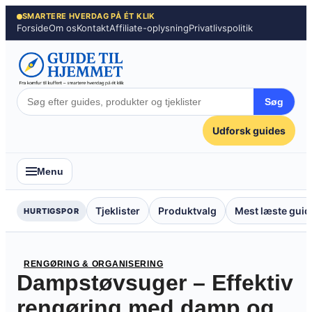
Spring
SMARTERE HVERDAG PÅ ÉT KLIK
Forside
Om os
Kontakt
Affiliate-oplysning
Privatlivspolitik
til
indhold
Søg
Udforsk guides
Menu
Tjeklister
Produktvalg
Mest læste guid
HURTIGSPOR
RENGØRING & ORGANISERING
Dampstøvsuger – Effektiv
rengøring med damp og