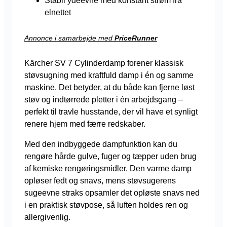
Stabil ydeevne med konstant strøm fra
elnettet
Annonce i samarbejde med
PriceRunner
Kärcher SV 7 Cylinderdamp forener klassisk
støvsugning med kraftfuld damp i én og samme
maskine. Det betyder, at du både kan fjerne løst
støv og indtørrede pletter i én arbejdsgang –
perfekt til travle husstande, der vil have et synligt
renere hjem med færre redskaber.
Med den indbyggede dampfunktion kan du
rengøre hårde gulve, fuger og tæpper uden brug
af kemiske rengøringsmidler. Den varme damp
opløser fedt og snavs, mens støvsugerens
sugeevne straks opsamler det opløste snavs ned
i en praktisk støvpose, så luften holdes ren og
allergivenlig.