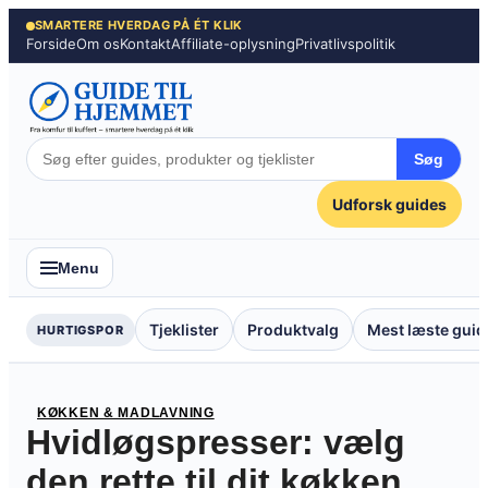
Spring
SMARTERE HVERDAG PÅ ÉT KLIK
Forside
Om os
Kontakt
Affiliate-oplysning
Privatlivspolitik
til
indhold
Søg
Udforsk guides
Menu
Tjeklister
Produktvalg
Mest læste guid
HURTIGSPOR
KØKKEN & MADLAVNING
Hvidløgspresser: vælg
den rette til dit køkken