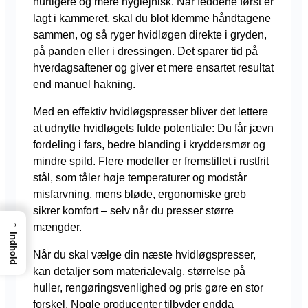
hurtigere og mere hygiejnisk. Når feddene først er
lagt i kammeret, skal du blot klemme håndtagene
sammen, og så ryger hvidløgen direkte i gryden,
på panden eller i dressingen. Det sparer tid på
hverdagsaftener og giver et mere ensartet resultat
end manuel hakning.
Med en effektiv hvidløgspresser bliver det lettere
at udnytte hvidløgets fulde potentiale: Du får jævn
fordeling i fars, bedre blanding i kryddersmør og
mindre spild. Flere modeller er fremstillet i rustfrit
stål, som tåler høje temperaturer og modstår
misfarvning, mens bløde, ergonomiske greb
sikrer komfort – selv når du presser større
→
mængder.
Indhold
Når du skal vælge din næste hvidløgspresser,
kan detaljer som materialevalg, størrelse på
huller, rengøringsvenlighed og pris gøre en stor
forskel. Nogle producenter tilbyder endda