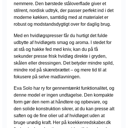
nemmere. Den børstede ståloverflade giver et
stilrent, nordisk udtryk, der passer perfekt ind i det
moderne køkken, samtidig med at materialet er
robust og modstandsdygtigt over for daglig brug.
Med en hvidløgspresser får du hurtigt det fulde
udbytte af hvidløgets smag og aroma. I stedet for
at stå og hakke fed med kniv, kan du på få
sekunder presse frisk hvidløg direkte i gryden,
skålen eller dressingen. Det betyder mindre spild,
mindre rod på skærebrættet – og mere tid til at
fokusere på selve madlavningen.
Eva Solo har ry for gennemtænkt funktionalitet, og
denne model er ingen undtagelse. Den kompakte
form gør den nem at håndtere og opbevare, og
den solide konstruktion sikrer, at du kan presse alt
saften og de fine olier ud af hvidløget uden at
bruge unødig kraft. Her på koekkenredskaber.dk