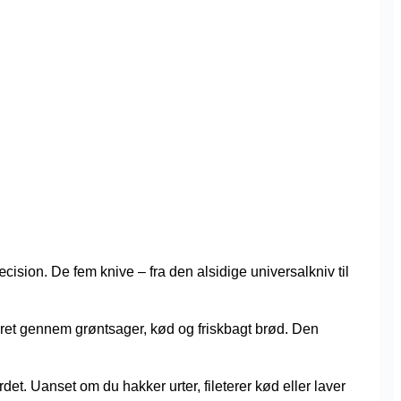
ision. De fem knive – fra den alsidige universalkniv til
æret gennem grøntsager, kød og friskbagt brød. Den
et. Uanset om du hakker urter, fileterer kød eller laver