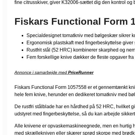
fine citrusskiver, giver K32006-sættet dig den kontrol 
Fiskars Functional Form 
Specialdesignet tomatkniv med bølgeskær sikrer kn
Ergonomisk plastskaft med fingerbeskyttelse giver 
Rustfrit stål (52 HRC) kombinerer skarphed og ne
Fem forskellige knive dækker de fleste opgaver fra
Annonce i samarbejde med
PriceRunner
Fiskars Functional Form 1057558 er et gennemtænkt knivsæ
hele fem knive, herunder en dedikeret tomatkniv med bøl
De rustfri stålblade har en hårdhed på 52 HRC, hvilket 
udstyret med fingerbeskyttelse, så du kan arbejde sikkert,
Alle knivene er opvaskemaskineegnede, men en hurtig hå
med skrællekniven eller skærer sprød skorpe med brødknive