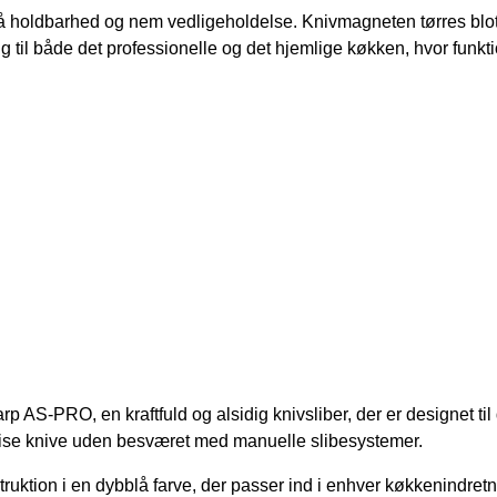
ldbarhed og nem vedligeholdelse. Knivmagneten tørres blot af
g til både det professionelle og det hjemlige køkken, hvor funkti
p AS-PRO, en kraftfuld og alsidig knivsliber, der er designet 
æcise knive uden besværet med manuelle slibesystemer.
uktion i en dybblå farve, der passer ind i enhver køkkenindretn