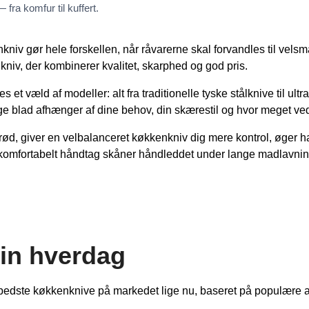
fra komfur til kuffert.
nkniv gør hele forskellen, når råvarerne skal forvandles til vel
kniv, der kombinerer kvalitet, skarphed og god pris.
s et væld af modeller: alt fra traditionelle tyske stålknive til 
 blad afhænger af dine behov, din skærestil og hvor meget vedlig
rød, giver en velbalanceret køkkenkniv dig mere kontrol, øger ha
 komfortabelt håndtag skåner håndleddet under lange madlavning
din hverdag
bedste køkkenknive på markedet lige nu, baseret på populære anm