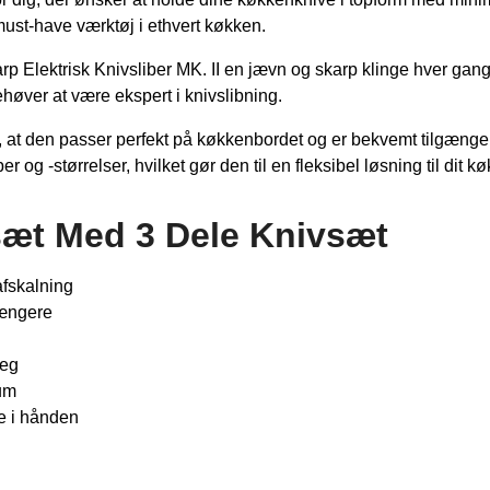
must-have værktøj i ethvert køkken.
rp Elektrisk Knivsliber MK. II en jævn og skarp klinge hver ga
behøver at være ekspert i knivslibning.
 at den passer perfekt på køkkenbordet og er bekvemt tilgængeli
 og -størrelser, hvilket gør den til en fleksibel løsning til dit k
sæt Med 3 Dele Knivsæt
afskalning
længere
teg
æum
e i hånden