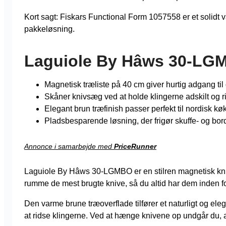
Kort sagt: Fiskars Functional Form 1057558 er et solidt
pakkeløsning.
Laguiole By Hâws 30-LG
Magnetisk træliste på 40 cm giver hurtig adgang til
Skåner knivsæg ved at holde klingerne adskilt og ri
Elegant brun træfinish passer perfekt til nordisk k
Pladsbesparende løsning, der frigør skuffe- og bor
Annonce i samarbejde med
PriceRunner
Laguiole By Hâws 30-LGMBO er en stilren magnetisk kni
rumme de mest brugte knive, så du altid har dem inden f
Den varme brune træoverflade tilfører et naturligt og ele
at ridse klingerne. Ved at hænge knivene op undgår du, at