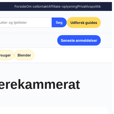
Forside
Om os
Kontakt
Affiliate-oplysning
Privatlivspolitik
Udforsk guides
Søg
Seneste anmeldelser
vsuger
Blender
kærekammerat