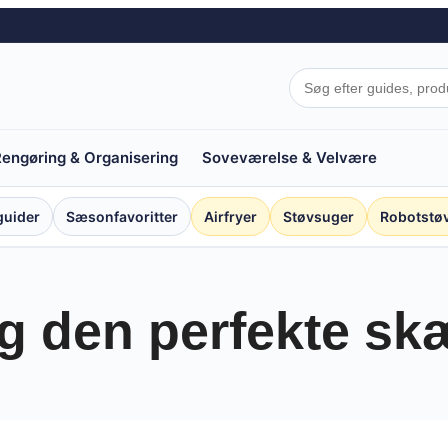
engøring & Organisering
Soveværelse & Velvære
guider
Sæsonfavoritter
Airfryer
Støvsuger
Robotstø
g den perfekte s