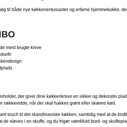
 valg til både nye køkkenentusiaster og erfarne hjemmekokke, de
MBO
 de mest brugte knive
dsefri
økkendesign
dplads
vholder, der giver dine køkkenknive en sikker og dekorativ p
or rækkevidde, når der skal hakkes grønt eller skæres kød.
gant touch til det skandinaviske køkken, samtidig med at de kraf
 de sløves i en skuffe, og du frigør værdifuld bord- og skuffepla