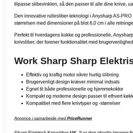
tilpasse slibevinklen, så den passer til alle dine knive, u
Den innovative rullesliber-teknologi i Anysharp AS-PRO s
størrelsen med dimensioner på blot 6,0 cm i alle retning
Perfekt til hverdagens kokke og professionelle, Anyshar
knivsliber, der forener funktionalitet med brugervenlighed
Work Sharp Sharp Elektris
Effektiv og kraftig motor sikrer hurtig slibning
Brugervenligt design kræver minimal indsats
Egnet til både professionelle og hjemmekokke
Kompakt og moderne design passer til ethvert køk
Kompatibel med flere knivtyper og -størrelser
Annonce i samarbejde med
PriceRunner
Sharp Elektrisk Knivsliber MK. II er den ideelle løsning 