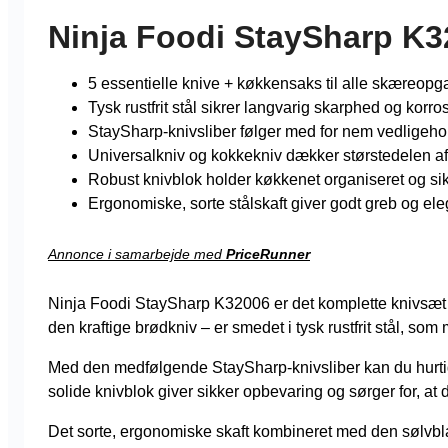
Ninja Foodi StaySharp K
5 essentielle knive + køkkensaks til alle skæreopg
Tysk rustfrit stål sikrer langvarig skarphed og korro
StaySharp-knivsliber følger med for nem vedligeho
Universalkniv og kokkekniv dækker størstedelen a
Robust knivblok holder køkkenet organiseret og sik
Ergonomiske, sorte stålskaft giver godt greb og ele
Annonce i samarbejde med
PriceRunner
Ninja Foodi StaySharp K32006 er det komplette knivsæt ti
den kraftige brødkniv – er smedet i tysk rustfrit stål, so
Med den medfølgende StaySharp-knivsliber kan du hurtigt
solide knivblok giver sikker opbevaring og sørger for, at 
Det sorte, ergonomiske skaft kombineret med den sølvblank