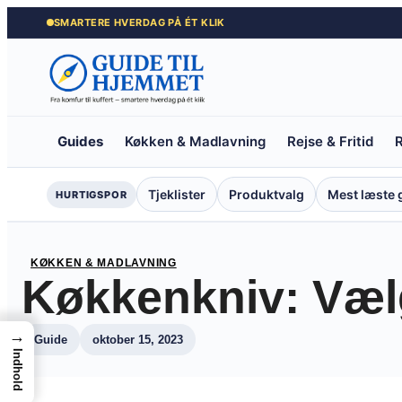
Spring
SMARTERE HVERDAG PÅ ÉT KLIK
til
indhold
Guides
Køkken & Madlavning
Rejse & Fritid
R
Tjeklister
Produktvalg
Mest læste 
HURTIGSPOR
KØKKEN & MADLAVNING
Køkkenkniv: Væl
→
Guide
oktober 15, 2023
Indhold