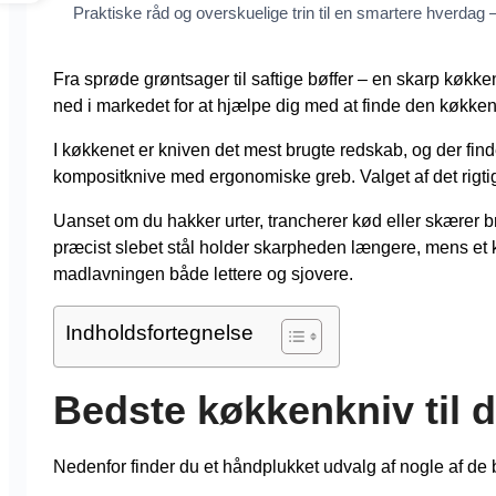
Praktiske råd og overskuelige trin til en smartere hverdag — 
Fra sprøde grøntsager til saftige bøffer – en skarp køkke
ned i markedet for at hjælpe dig med at finde den køkken
I køkkenet er kniven det mest brugte redskab, og der finde
kompositknive med ergonomiske greb. Valget af det rigtige
Uanset om du hakker urter, trancherer kød eller skærer b
præcist slebet stål holder skarpheden længere, mens et
madlavningen både lettere og sjovere.
Indholdsfortegnelse
Bedste køkkenkniv til 
Nedenfor finder du et håndplukket udvalg af nogle af de 