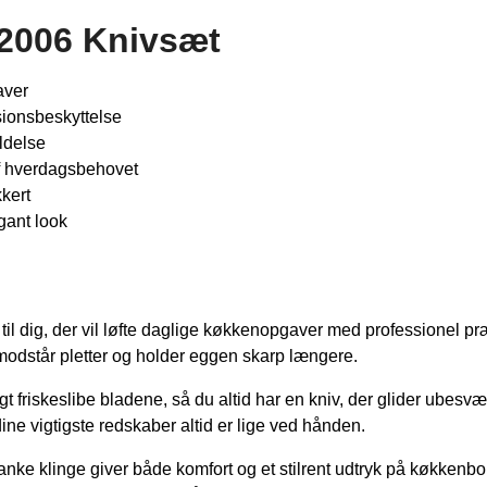
32006 Knivsæt
aver
sions­beskyttelse
ldelse
f hverdagsbehovet
kert
gant look
l dig, der vil løfte daglige køkkenopgaver med professionel præc
m modstår pletter og holder eggen skarp længere.
 friskeslibe bladene, så du altid har en kniv, der glider ubesv
dine vigtigste redskaber altid er lige ved hånden.
e klinge giver både komfort og et stilrent udtryk på køkkenbord