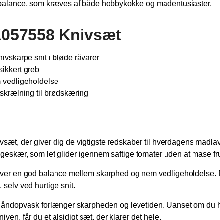
og balance, som kræves af både hobbykokke og madentusiaster.
1057558 Knivsæt
ivskarpe snit i bløde råvarer
sikkert greb
m vedligeholdelse
 skrælning til brødskæring
t, der giver dig de vigtigste redskaber til hverdagens madlavn
geskær, som let glider igennem saftige tomater uden at mase fr
giver en god balance mellem skarphed og nem vedligeholdelse. De
 selv ved hurtige snit.
ndopvask forlænger skarpheden og levetiden. Uanset om du hak
n, får du et alsidigt sæt, der klarer det hele.