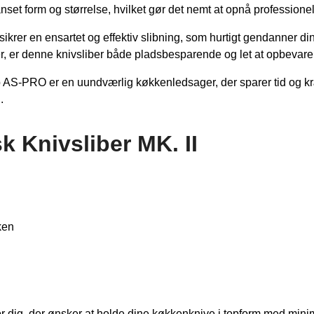
anset form og størrelse, hvilket gør det nemt at opnå professionel
ikrer en ensartet og effektiv slibning, som hurtigt gendanner di
er, er denne knivsliber både pladsbesparende og let at opbevare
p AS-PRO er en uundværlig køkkenledsager, der sparer tid og k
.
k Knivsliber MK. II
ken
for dig, der ønsker at holde dine køkkenknive i topform med mini