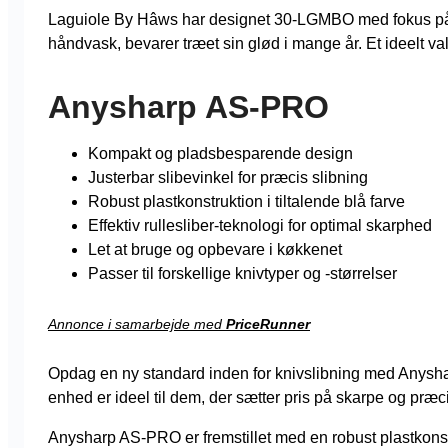
Laguiole By Hâws har designet 30-LGMBO med fokus på ho
håndvask, bevarer træet sin glød i mange år. Et ideelt val
Anysharp AS-PRO
Kompakt og pladsbesparende design
Justerbar slibevinkel for præcis slibning
Robust plastkonstruktion i tiltalende blå farve
Effektiv rullesliber-teknologi for optimal skarphed
Let at bruge og opbevare i køkkenet
Passer til forskellige knivtyper og -størrelser
Annonce i samarbejde med
PriceRunner
Opdag en ny standard inden for knivslibning med Anyshar
enhed er ideel til dem, der sætter pris på skarpe og pr
Anysharp AS-PRO er fremstillet med en robust plastkonstr