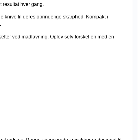
t resultat hver gang.
ne knive til deres oprindelige skarphed. Kompakt i
.
ræfter ved madlavning. Oplev selv forskellen med en
mal indsats. Denne avancerede knivsliber er designet til