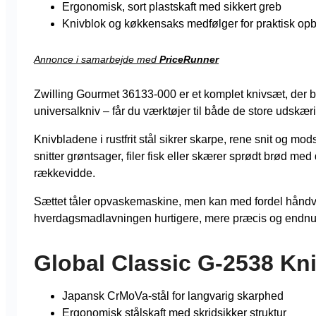
Ergonomisk, sort plastskaft med sikkert greb
Knivblok og køkkensaks medfølger for praktisk op
Annonce i samarbejde med
PriceRunner
Zwilling Gourmet 36133-000 er et komplet knivsæt, der br
universalkniv – får du værktøjer til både de store udskæ
Knivbladene i rustfrit stål sikrer skarpe, rene snit og mo
snitter grøntsager, filer fisk eller skærer sprødt brød 
rækkevidde.
Sættet tåler opvaskemaskine, men kan med fordel håndvas
hverdagsmadlavningen hurtigere, mere præcis og endnu
Global Classic G-2538 Kn
Japansk CrMoVa-stål for langvarig skarphed
Ergonomisk stålskaft med skridsikker struktur