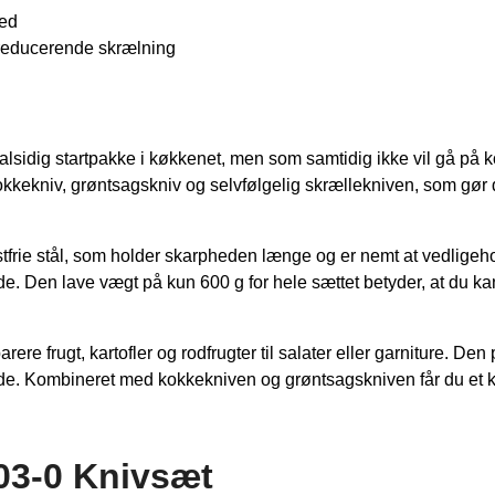
med
dsreducerende skrælning
 alsidig startpakke i køkkenet, men som samtidig ikke vil gå på 
okkekniv, grøntsagskniv og selvfølgelig skrællekniven, som gør d
frie stål, som holder skarpheden længe og er nemt at vedligehol
åde. Den lave vægt på kun 600 g for hele sættet betyder, at du kan
rere frugt, kartofler og rodfrugter til salater eller garniture. D
 gode. Kombineret med kokkekniven og grøntsagskniven får du et
03-0 Knivsæt