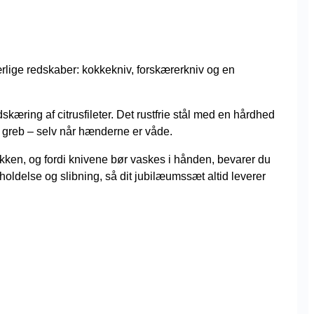
rlige redskaber: kokkekniv, forskærerkniv og en
kæring af citrusfileter. Det rustfrie stål med en hårdhed
t greb – selv når hænderne er våde.
køkken, og fordi knivene bør vaskes i hånden, bevarer du
holdelse og slibning, så dit jubilæumssæt altid leverer