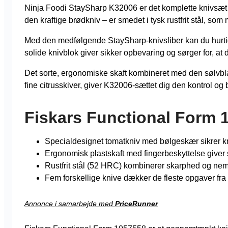
Ninja Foodi StaySharp K32006 er det komplette knivsæt ti
den kraftige brødkniv – er smedet i tysk rustfrit stål, so
Med den medfølgende StaySharp-knivsliber kan du hurtigt
solide knivblok giver sikker opbevaring og sørger for, at 
Det sorte, ergonomiske skaft kombineret med den sølvblank
fine citrusskiver, giver K32006-sættet dig den kontrol 
Fiskars Functional Form 
Specialdesignet tomatkniv med bølgeskær sikrer kn
Ergonomisk plastskaft med fingerbeskyttelse giver 
Rustfrit stål (52 HRC) kombinerer skarphed og ne
Fem forskellige knive dækker de fleste opgaver fra
Annonce i samarbejde med
PriceRunner