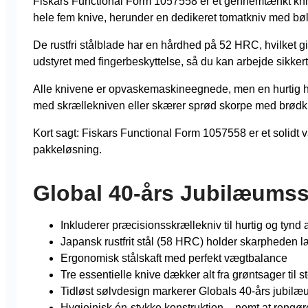
Fiskars Functional Form 1057558 er et gennemtænkt knivsæ
hele fem knive, herunder en dedikeret tomatkniv med bøl
De rustfri stålblade har en hårdhed på 52 HRC, hvilket 
udstyret med fingerbeskyttelse, så du kan arbejde sikkert,
Alle knivene er opvaskemaskineegnede, men en hurtig hå
med skrællekniven eller skærer sprød skorpe med brødknive
Kort sagt: Fiskars Functional Form 1057558 er et solidt
pakkeløsning.
Global 40-års Jubilæums
Inkluderer præcisionsskrællekniv til hurtig og tynd 
Japansk rustfrit stål (58 HRC) holder skarpheden 
Ergonomisk stålskaft med perfekt vægtbalance
Tre essentielle knive dækker alt fra grøntsager til s
Tidløst sølvdesign markerer Globals 40-års jubil
Hygiejnisk én-stykke konstruktion – nemt at rengør