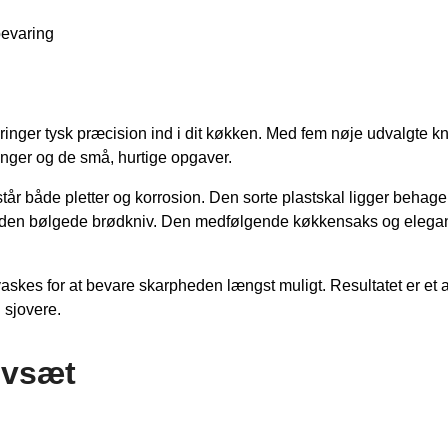
bevaring
inger tysk præcision ind i dit køkken. Med fem nøje udvalgte kni
ringer og de små, hurtige opgaver.
dstår både pletter og korrosion. Den sorte plastskal ligger behage
med den bølgede brødkniv. Den medfølgende køkkensaks og elegant
kes for at bevare skarpheden længst muligt. Resultatet er et al
 sjovere.
ivsæt