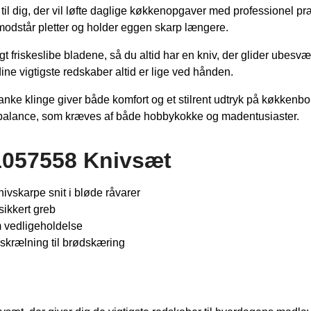
l dig, der vil løfte daglige køkkenopgaver med professionel præc
m modstår pletter og holder eggen skarp længere.
 friskeslibe bladene, så du altid har en kniv, der glider ubesv
dine vigtigste redskaber altid er lige ved hånden.
e klinge giver både komfort og et stilrent udtryk på køkkenbord
og balance, som kræves af både hobbykokke og madentusiaster.
1057558 Knivsæt
ivskarpe snit i bløde råvarer
sikkert greb
m vedligeholdelse
 skrælning til brødskæring