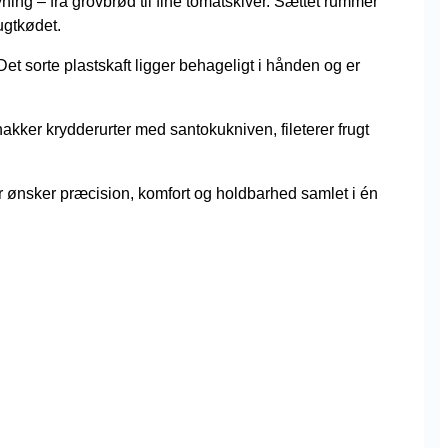
ing – fra grovbrød til fine tomatskiver. Sættet rummer
ugtkødet.
t sorte plastskaft ligger behageligt i hånden og er
ker krydderurter med santokukniven, fileterer frugt
r ønsker præcision, komfort og holdbarhed samlet i én