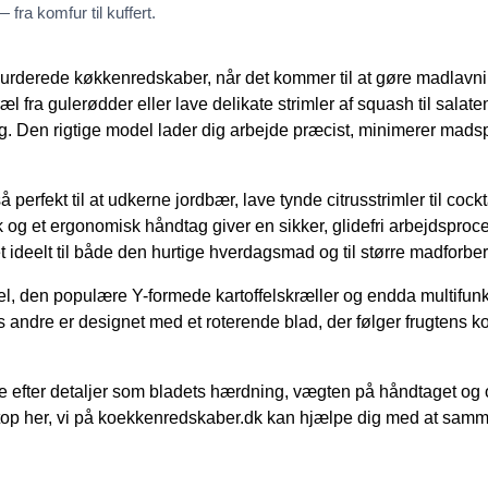
fra komfur til kuffert.
rvurderede køkkenredskaber, når det kommer til at gøre madlavn
 skræl fra gulerødder eller lave delikate strimler af squash til sal
lig. Den rigtige model lader dig arbejde præcist, minimerer mad
erfekt til at udkerne jordbær, lave tynde citrusstrimler til cockt
mik og et ergonomisk håndtag giver en sikker, glidefri arbejdspro
t ideelt til både den hurtige hverdagsmad og til større madforbe
del, den populære Y-formede kartoffelskræller og endda multifun
s andre er designet med et roterende blad, der følger frugtens kon
ge efter detaljer som bladets hærdning, vægten på håndtaget og
netop her, vi på koekkenredskaber.dk kan hjælpe dig med at samm