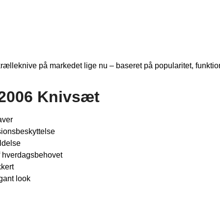
rælleknive på markedet lige nu – baseret på popularitet, funktion
32006 Knivsæt
aver
sions­beskyttelse
ldelse
f hverdagsbehovet
kert
gant look