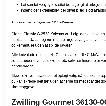
Let samlet vægt gør sættet behageligt at arbejde 
Indeholder skrællekniv, der giver præcis og affal
Annonce i samarbejde med
PriceRunner
Global Classic G-2538 Knivsæt er til dig, der vil have en
fremstillet i Japan og rummer tre nøje udvalgte knive – k
og kernehuse uden at spilde råvarer.
Alle knivblade er smedet i Globals velkendte CrMoVa rust
sorte dupper giver et sikkert greb, selv når fingrene er v
håndleddene.
Skrællekniven i sættet er et oplagt valg, når du skal præpa
du kan skrælle helt tæt uden at fjerne for meget af det
skæreopgaver.
Zwilling Gourmet 36130-0