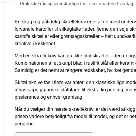
Praktiske råd og overskuelige trin til en smartere hverdag — 
En skarp og pålidelig skrællekniv er et af de mest unde
forvandle kartofler til silkeglatte flader, fjerne den seje
kartoffelskræller eller grøntsagsskræller – helt uundvær
kreative i køkkenet.
Med en skrællekniv kan du ikke blot skrælle – den er også p
Kombinationen af et skarpt blad i rustfrit stål eller kera
Samtidig er det nemt at rengøre redskabet, hvilket gør de
Skrælleknive fås i flere varianter: den klassiske lige mo
ultraskarpe japanske stålblade til ekstra fin peeling, men
præference og enhver grøntsag.
Når du vælger din næste skrællekniv, er det værd at kig
prisen variere betydeligt fra model til model, og det er 
pengene.