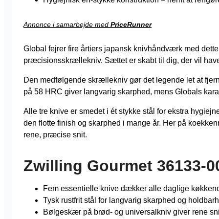
Annonce i samarbejde med
PriceRunner
Global fejrer fire årtiers japansk knivhåndværk med det
præcisionsskrællekniv. Sættet er skabt til dig, der vil h
Den medfølgende skrællekniv gør det legende let at fjerne
på 58 HRC giver langvarig skarphed, mens Globals karakte
Alle tre knive er smedet i ét stykke stål for ekstra hygie
den flotte finish og skarphed i mange år. Her på koekkenr
rene, præcise snit.
Zwilling Gourmet 36133-0
Fem essentielle knive dækker alle daglige køkke
Tysk rustfrit stål for langvarig skarphed og holdbar
Bølgeskær på brød- og universalkniv giver rene s