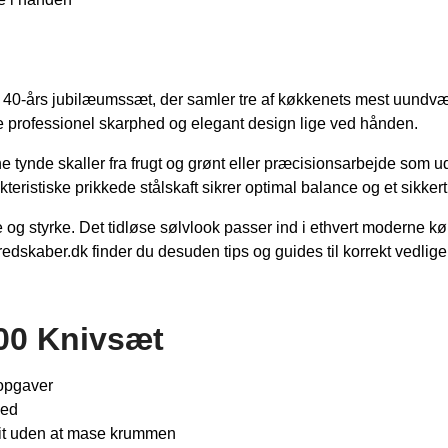
te 40-års jubilæumssæt, der samler tre af køkkenets mest uundvæ
ave professionel skarphed og elegant design lige ved hånden.
 tynde skaller fra frugt og grønt eller præcisionsarbejde som uds
ristiske prikkede stålskaft sikrer optimal balance og et sikker
jne og styrke. Det tidløse sølvlook passer ind i ethvert moderne 
edskaber.dk finder du desuden tips og guides til korrekt vedlige
00 Knivsæt
nopgaver
hed
nit uden at mase krummen