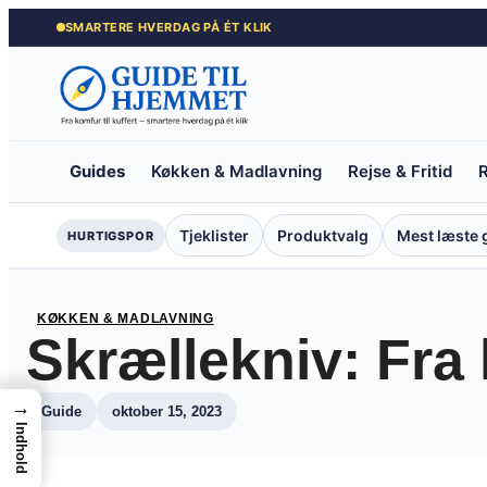
Spring
SMARTERE HVERDAG PÅ ÉT KLIK
til
indhold
Guides
Køkken & Madlavning
Rejse & Fritid
R
Tjeklister
Produktvalg
Mest læste 
HURTIGSPOR
KØKKEN & MADLAVNING
Skrællekniv: Fra 
→
Guide
oktober 15, 2023
Indhold