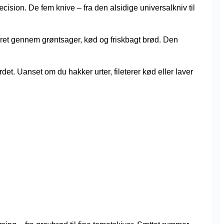
ision. De fem knive – fra den alsidige universalkniv til
æret gennem grøntsager, kød og friskbagt brød. Den
et. Uanset om du hakker urter, fileterer kød eller laver