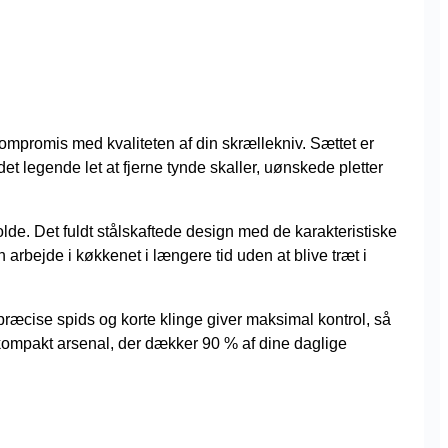
kompromis med kvaliteten af din skrællekniv. Sættet er
et legende let at fjerne tynde skaller, uønskede pletter
de. Det fuldt stålskaftede design med de karakteristiske
 arbejde i køkkenet i længere tid uden at blive træt i
en præcise spids og korte klinge giver maksimal kontrol, så
 kompakt arsenal, der dækker 90 % af dine daglige