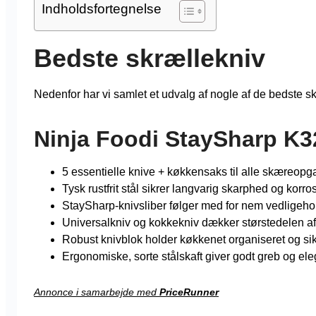
Indholdsfortegnelse
Bedste skrællekniv
Nedenfor har vi samlet et udvalg af nogle af de bedste sk
Ninja Foodi StaySharp K
5 essentielle knive + køkkensaks til alle skæreopg
Tysk rustfrit stål sikrer langvarig skarphed og korro
StaySharp-knivsliber følger med for nem vedligeho
Universalkniv og kokkekniv dækker størstedelen a
Robust knivblok holder køkkenet organiseret og sik
Ergonomiske, sorte stålskaft giver godt greb og ele
Annonce i samarbejde med
PriceRunner