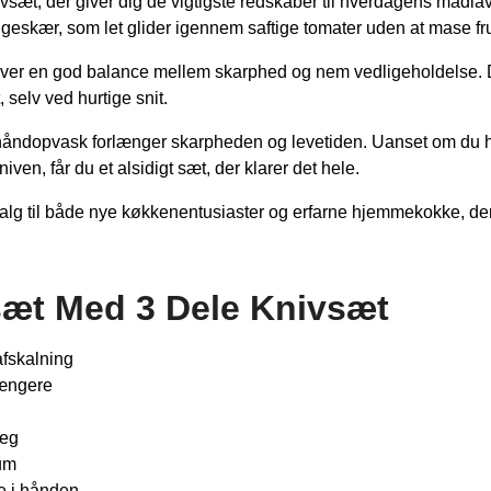
t, der giver dig de vigtigste redskaber til hverdagens madlavn
geskær, som let glider igennem saftige tomater uden at mase fr
giver en god balance mellem skarphed og nem vedligeholdelse. De
 selv ved hurtige snit.
ndopvask forlænger skarpheden og levetiden. Uanset om du hak
n, får du et alsidigt sæt, der klarer det hele.
 valg til både nye køkkenentusiaster og erfarne hjemmekokke, de
sæt Med 3 Dele Knivsæt
afskalning
længere
teg
æum
e i hånden