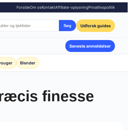
Forside
Om os
Kontakt
Affiliate-oplysning
Privatlivspolitik
Udforsk guides
Søg
Seneste anmeldelser
vsuger
Blender
præcis finesse