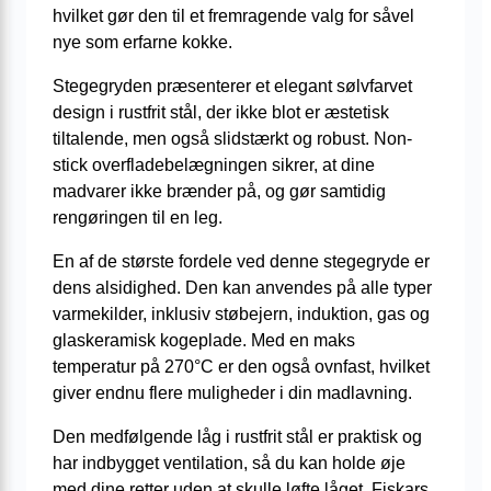
hvilket gør den til et fremragende valg for såvel
nye som erfarne kokke.
Stegegryden præsenterer et elegant sølvfarvet
design i rustfrit stål, der ikke blot er æstetisk
tiltalende, men også slidstærkt og robust. Non-
stick overfladebelægningen sikrer, at dine
madvarer ikke brænder på, og gør samtidig
rengøringen til en leg.
En af de største fordele ved denne stegegryde er
dens alsidighed. Den kan anvendes på alle typer
varmekilder, inklusiv støbejern, induktion, gas og
glaskeramisk kogeplade. Med en maks
temperatur på 270°C er den også ovnfast, hvilket
giver endnu flere muligheder i din madlavning.
Den medfølgende låg i rustfrit stål er praktisk og
har indbygget ventilation, så du kan holde øje
med dine retter uden at skulle løfte låget. Fiskars