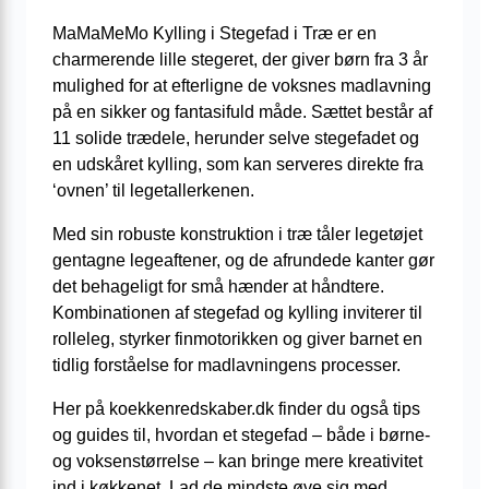
MaMaMeMo Kylling i Stegefad i Træ er en
charmerende lille stegeret, der giver børn fra 3 år
mulighed for at efterligne de voksnes madlavning
på en sikker og fantasifuld måde. Sættet består af
11 solide trædele, herunder selve stegefadet og
en udskåret kylling, som kan serveres direkte fra
‘ovnen’ til legetallerkenen.
Med sin robuste konstruktion i træ tåler legetøjet
gentagne lege­aftener, og de afrundede kanter gør
det behageligt for små hænder at håndtere.
Kombinationen af stegefad og kylling inviterer til
rolleleg, styrker finmotorikken og giver barnet en
tidlig forståelse for madlavningens processer.
Her på koekkenredskaber.dk finder du også tips
og guides til, hvordan et stegefad – både i børne-
og voksenstørrelse – kan bringe mere kreativitet
ind i køkkenet. Lad de mindste øve sig med