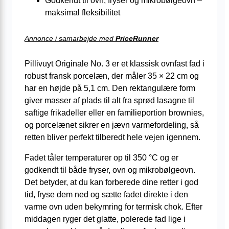
Godkendt til ovn, fryser og mikrobølgeovn –
maksimal fleksibilitet
Annonce i samarbejde med
PriceRunner
Pillivuyt Originale No. 3 er et klassisk ovnfast fad i
robust fransk porcelæn, der måler 35 × 22 cm og
har en højde på 5,1 cm. Den rektangulære form
giver masser af plads til alt fra sprød lasagne til
saftige frikadeller eller en familieportion brownies,
og porcelænet sikrer en jævn varmefordeling, så
retten bliver perfekt tilberedt hele vejen igennem.
Fadet tåler temperaturer op til 350 °C og er
godkendt til både fryser, ovn og mikrobølgeovn.
Det betyder, at du kan forberede dine retter i god
tid, fryse dem ned og sætte fadet direkte i den
varme ovn uden bekymring for termisk chok. Efter
middagen ryger det glatte, polerede fad lige i