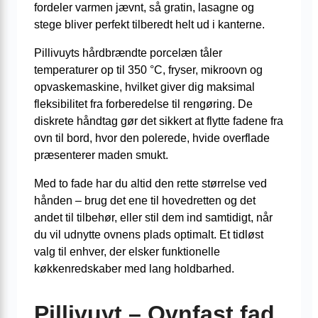
fordel­er varmen jævnt, så gratin, lasagne og
stege bliver perfekt tilberedt helt ud i kanterne.
Pillivuyts hårdbrændte porcelæn tåler
temperaturer op til 350 °C, fryser, mikroovn og
opvaskemaskine, hvilket giver dig maksimal
fleksibilitet fra forberedelse til rengøring. De
diskrete håndtag gør det sikkert at flytte fadene fra
ovn til bord, hvor den polerede, hvide overflade
præsenterer maden smukt.
Med to fade har du altid den rette størrelse ved
hånden – brug det ene til hovedretten og det
andet til tilbehør, eller stil dem ind samtidigt, når
du vil udnytte ovnens plads optimalt. Et tidløst
valg til enhver, der elsker funktionelle
køkkenredskaber med lang holdbarhed.
Pillivuyt – Ovnfast fad