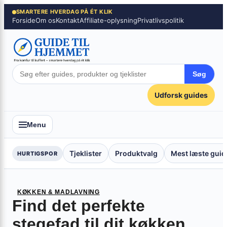
Spring
×
SMARTERE HVERDAG PÅ ÉT KLIK
Forside
Om os
Kontakt
Affiliate-oplysning
Privatlivspolitik
til
indhold
Søg
Udforsk guides
Menu
Tjeklister
Produktvalg
Mest læste guid
HURTIGSPOR
KØKKEN & MADLAVNING
Find det perfekte
stegefad til dit køkken