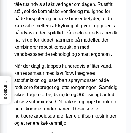
tåle tusindvis af aktiveringer om dagen. Rustfrit
stål, solide keramiske ventiler og mulighed for
både forspuler og udtræksbruser betyder, at du
kan skifte mellem afskylning af gryder og præcis
håndvask uden spildtid. På koekkenredskaber.dk
har vi derfor kigget nærmere på modeller, der
kombinerer robust konstruktion med
vandbesparende teknologi og smart ergonomi.
Når der dagligt tappes hundredvis af liter vand,
kan et armatur med lavt flow, integreret
stopfunktion og justerbart spraymønster både
→
Indhold
reducere forbruget og lette rengøringen. Samtidig
sikrer højere arbejdshøjde og 360° svingbar tud,
at selv voluminøse GN-bakker og høje beholdere
nemt kommer under hanen. Resultatet er
hurtigere arbejdsgange, færre driftsomkostninger
og et renere køkkenmiljø.