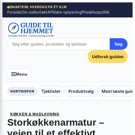
Spring
×
SMARTERE HVERDAG PÅ ÉT KLIK
Forside
Om os
Kontakt
Affiliate-oplysning
Privatlivspolitik
til
indhold
Søg
Udforsk guides
Menu
Tjeklister
Produktvalg
Mest læste guid
HURTIGSPOR
KØKKEN & MADLAVNING
Storkøkkenarmatur –
vejen til et effektivt