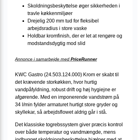
Skoldningsbeskyttelse øger sikkerheden i
travle køkkenmiljøer
Drejelig 200 mm tud for fleksibel
arbejdsradius i store vaske
Holdbar kromfinish, der er let at rengøre og
modstandsdygtig mod slid
Annonce i samarbejde med
PriceRunner
KWC Gastro (24.503.124.000) Krom er skabt til
det krævende storkøkken, hvor hurtig
vandpåfyldning, robust drift og høj hygiejne er
afgørende. Med en imponerende vandstrøm på
34 l/min fylder armaturet hurtigt store gryder og
skyllekar, så arbejdsflowet aldrig går i stå.
Det klassiske togrebssystem giver præcis kontrol
over både temperatur og vandmængde, mens
indbygget skoldningsbeskyttelse hjælper med at