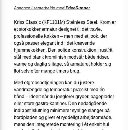
Annonce i samarbejde med
PriceRunner
Kriss Classic (KF1101M) Stainless Steel, Krom er
et storkøkkenarmatur designet til det travle,
professionelle køkken – men med et look, der
også passer elegant ind i det krævende
hjemmekøkken. Den solide konstruktion i rustfrit
stål med blank kromfinish modstår både ridser,
varme og daglig slitage, så armaturet holder sig
flot selv efter mange timers brug.
Med etgrebsbetjeningen kan du justere
vandmængde og temperatur præcist med én
hånd – ideelt når du jonglerer gryder, bageplader
eller store gastro-kantiner. Den nedadgående
indløbstilslutning minimerer synlige slanger på
bordpladen og giver et ryddeligt arbejdsområde,
mens den integrerede montering i ét enkelt hul