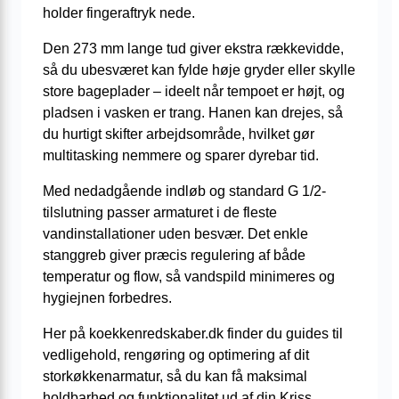
holder fingeraftryk nede.
Den 273 mm lange tud giver ekstra rækkevidde,
så du ubesværet kan fylde høje gryder eller skylle
store bageplader – ideelt når tempoet er højt, og
pladsen i vasken er trang. Hanen kan drejes, så
du hurtigt skifter arbejdsområde, hvilket gør
multitasking nemmere og sparer dyrebar tid.
Med nedadgående indløb og standard G 1/2-
tilslutning passer armaturet i de fleste
vandinstallationer uden besvær. Det enkle
stanggreb giver præcis regulering af både
temperatur og flow, så vandspild minimeres og
hygiejnen forbedres.
Her på koekkenredskaber.dk finder du guides til
vedligehold, rengøring og optimering af dit
storkøkkenarmatur, så du kan få maksimal
holdbarhed og funktionalitet ud af din Kriss