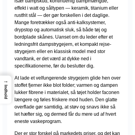
især dampskud, kontinuerlig dampmængde,
effekt i watt og såltypen — keramik, titanium eller
rustfrit stål — der gør forskellen i det daglige.
Mange foretrækker også anti-kalksystemer,
drypstop og automatisk sluk, så både tøj og
bordplade skånes. Uanset om du leder efter et
ledningsfrit dampstrygejern, et kompakt rejse-
strygejern eller en klassisk model med stor
vandtank, er det værd at dykke ned i
specifikationerne, før du beslutter dig.
At lade et velfungerende strygejern glide hen over
→
stoffet fjerner ikke blot folder; varmen og dampen
Indhold
lukker fibrene i materialet, så tøjet holder faconen
længere og føles friskere mod huden. Den glatte
overflade gør samtidig, at støv og snavs ikke så
let hæfter sig, og dermed får du mere ud af hvert
eneste vaskeprogram.
Der er stor forskel på markedets priser, og det kan