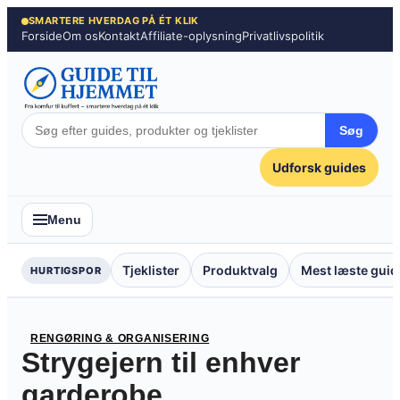
Spring
SMARTERE HVERDAG PÅ ÉT KLIK
Forside
Om os
Kontakt
Affiliate-oplysning
Privatlivspolitik
til
indhold
Søg
Udforsk guides
Menu
Tjeklister
Produktvalg
Mest læste guid
HURTIGSPOR
RENGØRING & ORGANISERING
Strygejern til enhver
garderobe