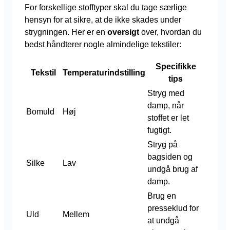
For forskellige stofftyper skal du tage særlige
hensyn for at sikre, at de ikke skades under
strygningen. Her er en
oversigt
over, hvordan du
bedst håndterer nogle almindelige tekstiler:
Specifikke
Tekstil
Temperaturindstilling
tips
Stryg med
damp, når
Bomuld
Høj
stoffet er let
fugtigt.
Stryg på
bagsiden og
Silke
Lav
undgå brug af
damp.
Brug en
presseklud for
Uld
Mellem
at undgå