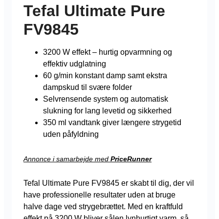
Tefal Ultimate Pure
FV9845
3200 W effekt – hurtig opvarmning og
effektiv udglatning
60 g/min konstant damp samt ekstra
dampskud til svære folder
Selvrensende system og automatisk
slukning for lang levetid og sikkerhed
350 ml vandtank giver længere strygetid
uden påfyldning
Annonce i samarbejde med
PriceRunner
Tefal Ultimate Pure FV9845 er skabt til dig, der vil
have professionelle resultater uden at bruge
halve dage ved strygebrættet. Med en kraftfuld
effekt på 3200 W bliver sålen lynhurtigt varm, så