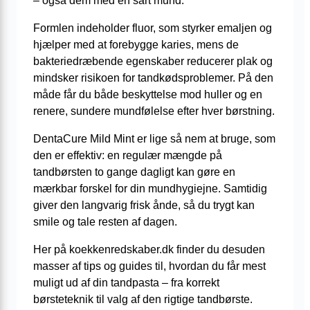
– også dem med en sart mund.
Formlen indeholder fluor, som styrker emaljen og
hjælper med at forebygge karies, mens de
bakteriedræbende egenskaber reducerer plak og
mindsker risikoen for tandkødsproblemer. På den
måde får du både beskyttelse mod huller og en
renere, sundere mundfølelse efter hver børstning.
DentaCure Mild Mint er lige så nem at bruge, som
den er effektiv: en regulær mængde på
tandbørsten to gange dagligt kan gøre en
mærkbar forskel for din mundhygiejne. Samtidig
giver den langvarig frisk ånde, så du trygt kan
smile og tale resten af dagen.
Her på koekkenredskaber.dk finder du desuden
masser af tips og guides til, hvordan du får mest
muligt ud af din tandpasta – fra korrekt
børsteteknik til valg af den rigtige tandbørste.