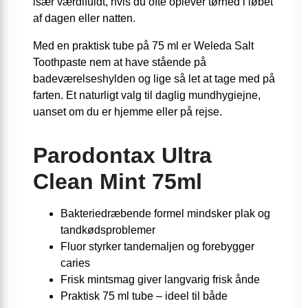
især værdifuldt, hvis du ofte oplever tørhed i løbet
af dagen eller natten.
Med en praktisk tube på 75 ml er Weleda Salt
Toothpaste nem at have stående på
badeværelseshylden og lige så let at tage med på
farten. Et naturligt valg til daglig mundhygiejne,
uanset om du er hjemme eller på rejse.
Parodontax Ultra
Clean Mint 75ml
Bakteriedræbende formel mindsker plak og
tandkødsproblemer
Fluor styrker tandemaljen og forebygger
caries
Frisk mintsmag giver langvarig frisk ånde
Praktisk 75 ml tube – ideel til både