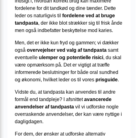
indsigt i, hvordan korrekt brug kan maximere
fordelene for dit tandkød og dine tænder. Dette
leder os naturligvis til
fordelene ved at bruge
tandpasta
, der ikke blot strækker sig til frisk ånde
men også indbefatter beskyttelse mod karies.
Men, det er ikke kun fryd og gammen; vi dækker
også
overvejelser ved valg af tandpasta
samt
eventuelle
ulemper og potentielle risici
, du skal
være opmærksom på. Det er vigtigt at træffe
informerede beslutninger for både oral sundhed
og økonomi, hvilket leder os til vores
prisguide
.
Vidste du, at tandpasta kan anvendes til andre
formål end tandpleje? I afsnittet
avancerede
anvendelser af tandpasta
vil vi udforske nogle
overraskende anvendelser, der kan være nyttige i
dagligdagen.
For dem, der ønsker at udforske alternativ