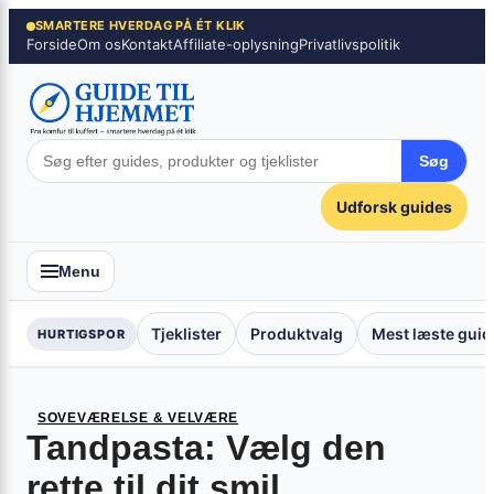
Spring
×
SMARTERE HVERDAG PÅ ÉT KLIK
Forside
Om os
Kontakt
Affiliate-oplysning
Privatlivspolitik
til
indhold
Søg
Udforsk guides
Menu
Tjeklister
Produktvalg
Mest læste guid
HURTIGSPOR
SOVEVÆRELSE & VELVÆRE
Tandpasta: Vælg den
rette til dit smil