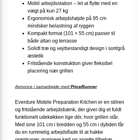
Mobil arbejdsstation – let at flytte med en
vægt på kun 27 kg
Ergonomisk arbejdshøjde på 95 cm
mindsker belastning af ryggen
Kompakt format (101 × 55 cm) passer til
både altan og terrasse
Solidt træ og vejrbestandigt design i sort/grå
æstetik
Fritstående konstruktion giver fleksibel
placering nær grillen
Annonce i samarbejde med
PriceRunner
Everdure Mobile Preparation Kitchen er en stilren
og fritstående arbejdsbænk, der giver dig et fuldt
funktionelt udekøkken lige dér, hvor grillen står.
Med sine 101 cm i bredden og 55 cm i dybden får
du en rummelig arbejdsflade til at hakke
grøntsager, marinere kød og anrette tilbehør,