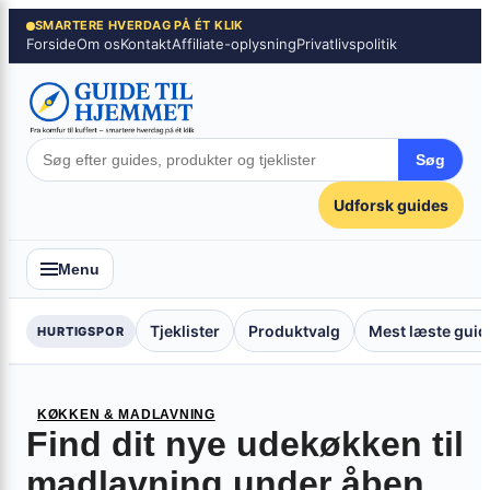
Spring
×
SMARTERE HVERDAG PÅ ÉT KLIK
Forside
Om os
Kontakt
Affiliate-oplysning
Privatlivspolitik
til
indhold
Søg
Udforsk guides
Menu
Tjeklister
Produktvalg
Mest læste guid
HURTIGSPOR
KØKKEN & MADLAVNING
Find dit nye udekøkken til
madlavning under åben