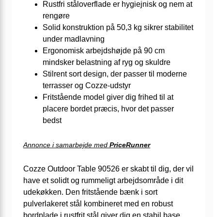
Rustfri ståloverflade er hygiejnisk og nem at
rengøre
Solid konstruktion på 50,3 kg sikrer stabilitet
under madlavning
Ergonomisk arbejdshøjde på 90 cm
mindsker belastning af ryg og skuldre
Stilrent sort design, der passer til moderne
terrasser og Cozze-udstyr
Fritstående model giver dig frihed til at
placere bordet præcis, hvor det passer
bedst
Annonce i samarbejde med
PriceRunner
Cozze Outdoor Table 90526 er skabt til dig, der vil
have et solidt og rummeligt arbejdsområde i dit
udekøkken. Den fritstående bænk i sort
pulverlakeret stål kombineret med en robust
bordplade i rustfrit stål giver dig en stabil base,