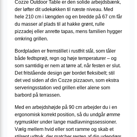
Cozze Outdoor Table er den solide arbejdsbænk,
der løfter dit udekøkken til næste niveau. Med
hele 210 cm i længden og en bredde på 67 cm får
du masser af plads til at hakke grønt, rulle
pizzadej eller anrette tapas, mens familien hygger
omkring grillen.
Bordpladen er fremstillet i rustfrit stål, som tåler
både fedtsprøjt, regn og høje temperaturer – og
som samtidig er nem at tørre af, når festen er slut.
Det fritstående design gør bordet fleksibelt; stil
det ved siden af din Cozze pizzaovn, som ekstra
serveringsstation ved grillen eller alene som
barbord på terrassen.
Med en arbejdshøjde på 90 cm arbejder du i en
ergonomisk korrekt position, så du undgår ømme
rygmuskler under lange madlavningssessioner.
Vælg mellem hvid eller sort ramme og skab et
stilrent udtryk, der matcher resten af din udendørs