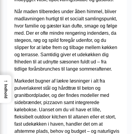
Når maden tilberedes under åben himmel, bliver
madlavningen hurtigt til et socialt samlingspunkt,
hvor familie og gæster kan dufte, smage og følge
med. Der er ofte mindre rengøring indendørs, da
stegeos, røg og spild foregår udenfor, og du
slipper for at løbe frem og tilbage mellem køkken
og terrasse. Samtidig giver et udekøkken dig
friheden til at udnytte sæsonen fuldt ud – fra
tidlige forårsbrunches til lange sommeraftener.
→
Markedet bugner af lækre løsninger i alt fra
Indhold
pulverlakeret stål og hårdttræ til beton og
granitbordplader, og der findes modeller med
sidebrænder, pizzaovn samt integrerede
kølebokse. Uanset om du vil have et lille,
fleksibelt outdoor kitchen til altanen eller et stort,
fast udekøkken i haven, handler det om at
afstemme plads, behov og budget – og naturligvis