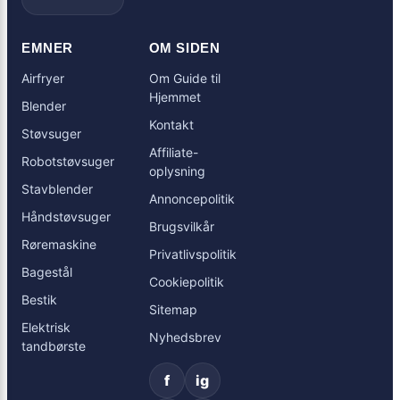
EMNER
OM SIDEN
Airfryer
Om Guide til
Hjemmet
Blender
Kontakt
Støvsuger
Affiliate-
Robotstøvsuger
oplysning
Stavblender
Annoncepolitik
Håndstøvsuger
Brugsvilkår
Røremaskine
Privatlivspolitik
Bagestål
Cookiepolitik
Bestik
Sitemap
Elektrisk
Nyhedsbrev
tandbørste
f
ig