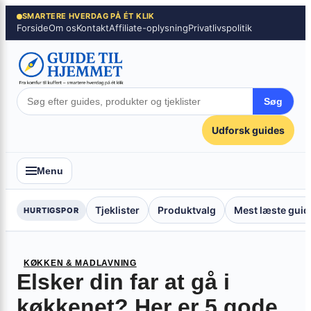
Spring
×
SMARTERE HVERDAG PÅ ÉT KLIK
Forside
Om os
Kontakt
Affiliate-oplysning
Privatlivspolitik
til
indhold
Søg
Udforsk guides
Menu
Tjeklister
Produktvalg
Mest læste guid
HURTIGSPOR
KØKKEN & MADLAVNING
Elsker din far at gå i
køkkenet? Her er 5 gode