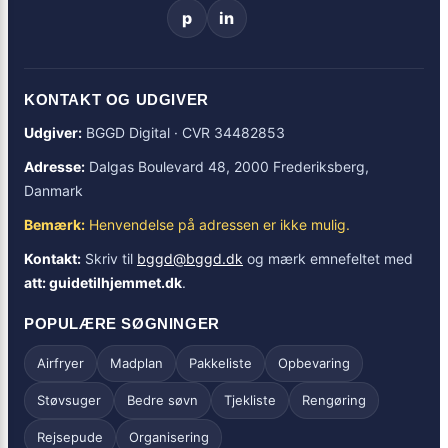
p
in
KONTAKT OG UDGIVER
Udgiver:
BGGD Digital · CVR 34482853
Adresse:
Dalgas Boulevard 48, 2000 Frederiksberg,
Danmark
Bemærk:
Henvendelse på adressen er ikke mulig.
Kontakt:
Skriv til
bggd@bggd.dk
og mærk emnefeltet med
att: guidetilhjemmet.dk
.
POPULÆRE SØGNINGER
Airfryer
Madplan
Pakkeliste
Opbevaring
Støvsuger
Bedre søvn
Tjekliste
Rengøring
Rejsepude
Organisering